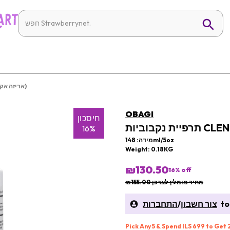
תרפיית נקבוביות Clenziderm M.D. (אריזה אקראית)
OBAGI
חיסכון
16%
מידה: 148ml/5oz
Weight: 0.18KG
₪130.50
16
% off
מחיר מומלץ לצרכן ₪155.00
to 
צור חשבון
/
התחברות
Pick Any 5 & Spend ILS 699 to Get