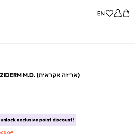
תרפיית נקבוביות CLENZIDERM M.D. (אריזה אקראית)
unlock exclusive point discount!
 20% Off