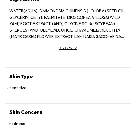
WATER(AQUA), SIMMONDSIA CHINENSIS (JOJOBA) SEED OIL,
GLYCERIN, CETYL PALMITATE, DIOSCOREA VILLOSA(WILD
YAM) ROOT EXTRACT (AND) GLYCINE SOJA (SOYBEAN)
STEROLS (AND)OLEYL ALCOHOL, CHAMOMILLARECUTITA
(MATRICARIA) FLOWER EXTRACT, LAMINARIA SACCHARINA
EXTACT, CORDYCEPS SINENSIS EXTRACT (AND) TRAMETES
>
הצג הכל
(CORIOLUS) VERSICOLOR EXTRACT, MALVA SYLVESTRIS
(MALLOW) EXTRACT, BUTYLENE GLYCOL, KALANCHOE
PINNATA LEAF EXTRACT, C13-15 ALKANE, CETYL PEG/PPG-
10/1 DIMETHICONE, CALENDULA OFFICINALIS EXTRACT,
GLYCERYL STEARATE, GLYCINE SOJA PROTEIN (AND)
Skin Type
SUPEROXIDE DISMUTASE, CETYL ALCOHOL, ROSE EXTRACT,
TOCOPHERYL ACETATE, PYRIDOXINE DICAPRYLATE,
sensitive
STEARYL GLY CYRRHETINATE, METHYIPARABEN
Skin Concern
redness