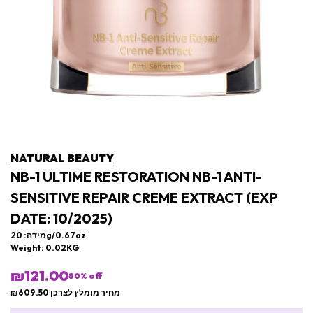
NATURAL BEAUTY
NB-1 ULTIME RESTORATION NB-1 ANTI-
SENSITIVE REPAIR CREME EXTRACT (EXP
DATE: 10/2025)
מידה: 20g/0.67oz
Weight: 0.02KG
₪121.00
80
% off
מחיר מומלץ לצרכן ₪609.50