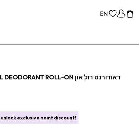
24HR PHYSIOLOGICAL DEODORANT ROLL-ON דאודורנט רול און
unlock exclusive point discount!