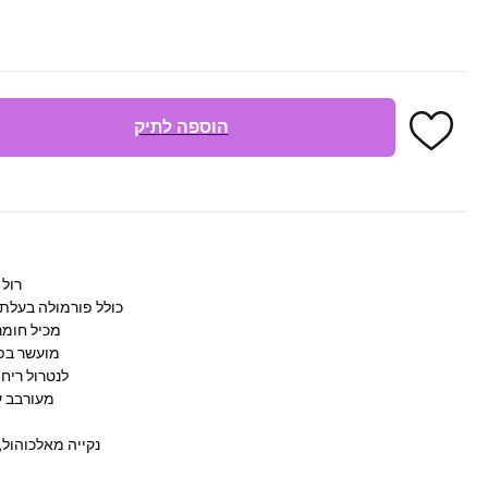
הוספה לתיק
רול 
כולל פורמולה בעלת יעי
מכיל חומר
מועשר בפר
מועשר עם אבץ Pidolate לנ
מעורבב ע
נקייה מאלכוהול,