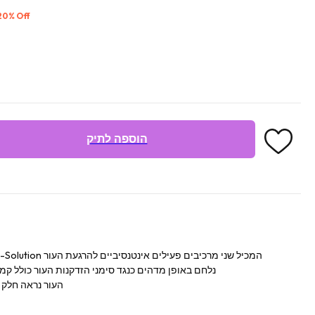
 20% Off
הוספה לתיק
מרוכז ביותר עם Cica Proxylane-Solution המכיל שני מרכיבים פעילים אינטנסיביים להרגעת העור
נלחם באופן מדהים כנגד סימני הזדקנות העור כולל קמט
העור נראה חלק י