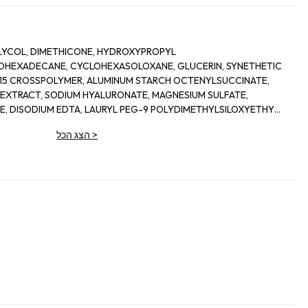
LYCOL, DIMETHICONE, HYDROXYPROPYL
SOHEXADECANE, CYCLOHEXASOLOXANE, GLUCERIN, SYNETHETIC
/15 CROSSPOLYMER, ALUMINUM STARCH OCTENYLSUCCINATE,
T EXTRACT, SODIUM HYALURONATE, MAGNESIUM SULFATE,
E, DISODIUM EDTA, LAURYL PEG-9 POLYDIMETHYLSILOXYETHYL
HYDROXYSTEARATE, ACRYLONITRILE/METHYL
>
הצג הכל
CHLORIDE COPOLYMER, PHENOXYETHANOL, CI 77163/ BISMUTH
NCE. CODE F.I.L.: B174524/1