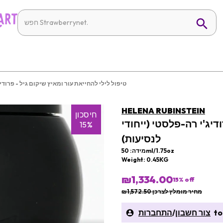
טיפול לילי להחייאת עור ומאיץ שיקום גיל - פרודיג
HELENA RUBINSTEIN
חיסכון
דיג'י רה-פלסטי (ייחודי
15%
לנסיעות)
מידה: 50ml/1.75oz
Weight: 0.45KG
₪1,334.00
15
% off
מחיר מומלץ לצרכן ₪1,572.50
to 
צור חשבון
/
התחברות