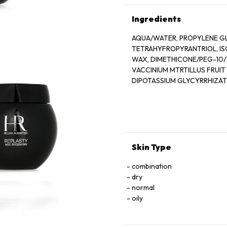
Ingredients
AQUA/WATER, PROPYLENE G
TETRAHYFROPYRANTRIOL, I
WAX, DIMETHICONE/PEG-10
VACCINIUM MTRTILLUS FRUI
DIPOTASSIUM GLYCYRRHIZAT
DIMETHICONE, ETHYLHEXYL 
METHACRYLATE/VINYLIDENE 
OXYCHLORIDE, PARFUM/FRAGRA
Skin Type
combination
dry
normal
oily