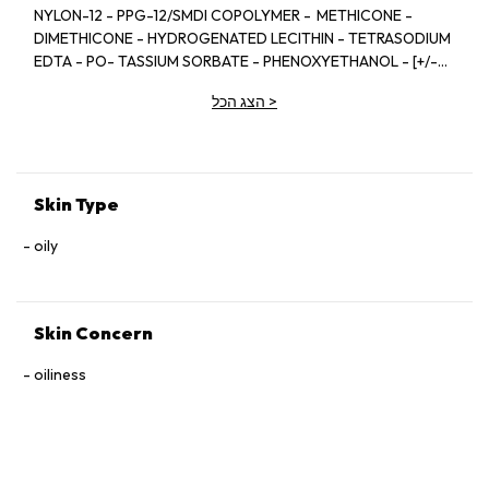
NYLON-12 - PPG-12/SMDI COPOLYMER - METHICONE -
DIMETHICONE - HYDROGENATED LECITHIN - TETRASODIUM
EDTA - PO- TASSIUM SORBATE - PHENOXYETHANOL - [+/-
MICA - BISMUTH OXYCHLORIDE (CI 77163) - TITANIUM
>
הצג הכל
DIOXIDE (CL 77891) - IRON OXIDES (CI 77491, CI 77492, CI
77499) - ULTRAMARINES (CL 77007) - CARMINE (CL 75470) -
MANGANESE VIOLET (CI 77742)] [ILN31439]
Skin Type
oily
Skin Concern
oiliness