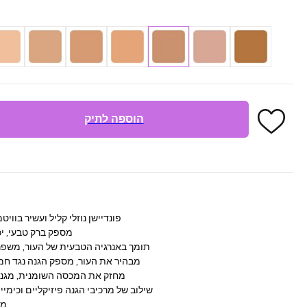
הוספה לתיק
פונדיישן נוזלי קליל ועשיר בווי
מספק ברק טבעי, יכו
מכיל 4% ויטמין B3, תומך באנרגיה הטבעית של העור
עשיר ב-5 צורות של ויטמין C, מבהיר את העור, מספק הגנה נגד 
עם ויטמין E, מחזק את המכסה השומנית, 
עם SPF50, שילוב של מרכיבי הגנה פיזיקליים ו
מת