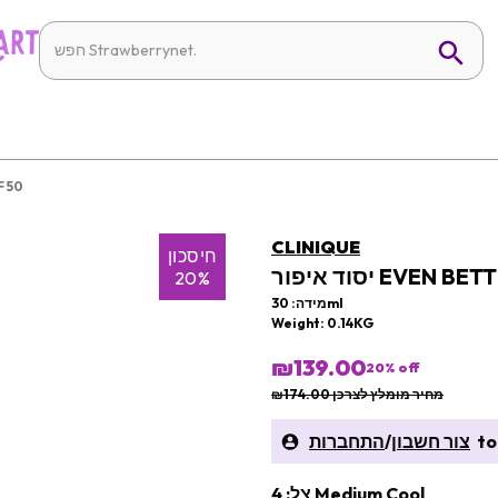
יסוד 
CLINIQUE
חיסכון
EVEN BETTER C
20%
מידה: 30ml
Weight: 0.14KG
₪139.00
20
% off
מחיר מומלץ לצרכן ₪174.00
to 
צור חשבון
/
התחברות
צל: 4 Medium Cool