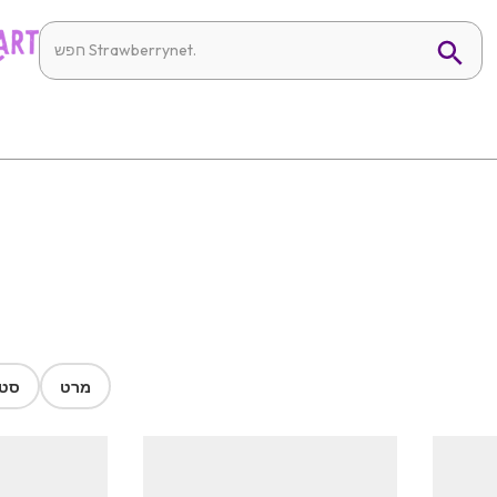
מרט
סטר