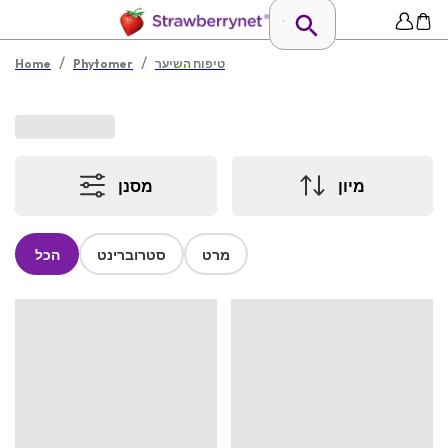
/
/
טיפוח השיער
Phytomer
Home
מיון
מסנן
מרט
סטרוברינט
הכל