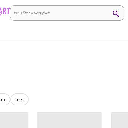
מרט
סטר