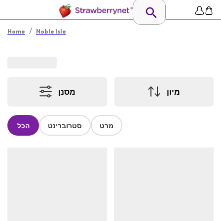
/
Home
Noble Isle
מיון
מסנן
מרט
סטרוברינט
הכל