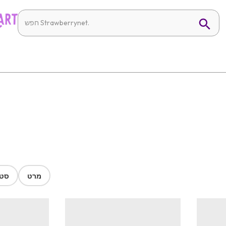
מרט
סטר