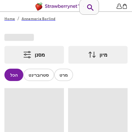
/
Home
Annemarie Borlind
מיון
מסנן
מרט
סטרוברינט
הכל