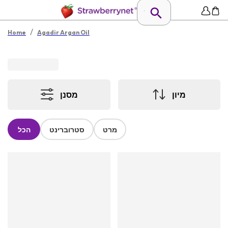
/
Home
Agadir Argan Oil
מיון
מסנן
מרט
סטרוברינט
הכל