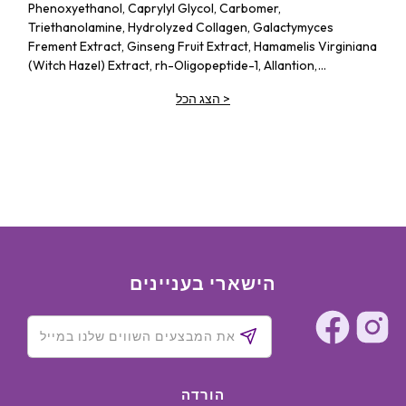
Phenoxyethanol, Caprylyl Glycol, Carbomer,
Triethanolamine, Hydrolyzed Collagen, Galactymyces
Frement Extract, Ginseng Fruit Extract, Hamamelis Virginiana
(Witch Hazel) Extract, rh-Oligopeptide-1, Allantion,
Adenosine, Sodium Hyaluronate, Xanthan Gum, Gold, CI
>
הצג הכל
19140, CI 15985, Disodium EDTA, Fragrance
הישארי בעניינים
הורדה