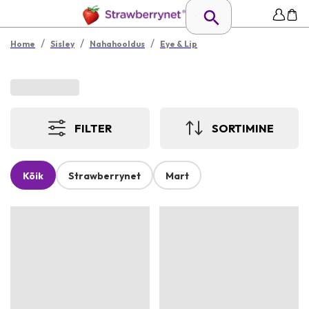
/
/
/
Home
Sisley
Nahahooldus
Eye & Lip
FILTER
SORTIMINE
Kõik
Strawberrynet
Mart