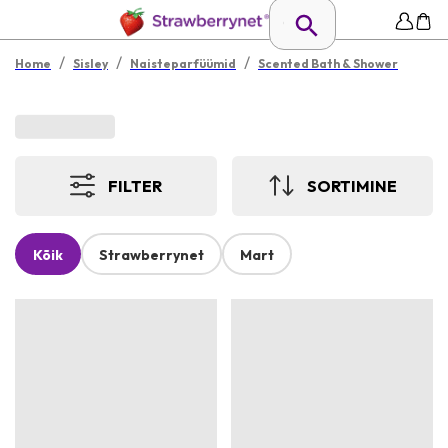
/
/
/
Home
Sisley
Naisteparfüümid
Scented Bath & Shower
FILTER
SORTIMINE
Kõik
Strawberrynet
Mart