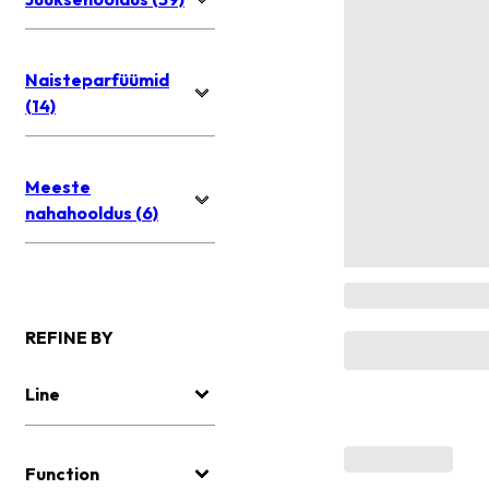
Naisteparfüümid
(14)
Meeste
nahahooldus (6)
REFINE BY
Line
Function