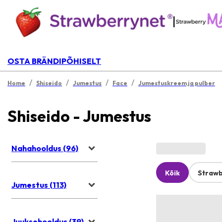
|
OSTA BRÄNDIPÕHISELT
/
/
/
/
Home
Shiseido
Jumestus
Face
Jumestuskreem ja pulber
Shiseido - Jumestus
Nahahooldus (96)
Kõik
Strawb
Jumestus (113)
Juuksehooldus (39)