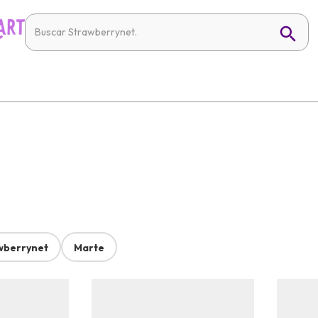
wberrynet
Marte