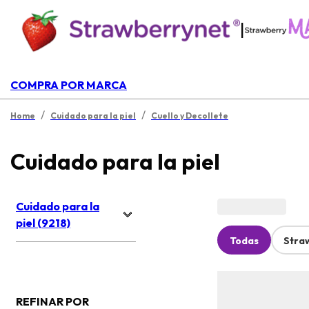
|
COMPRA POR MARCA
/
/
Home
Cuidado para la piel
Cuello y Decollete
Cuidado para la piel
Cuidado para la
piel (9218)
Todas
Stra
REFINAR POR