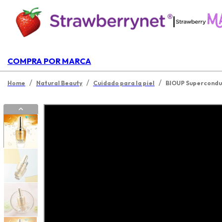
|
COMPRA POR MARCA
/
/
/
Home
Natural Beauty
Cuidado para la piel
BIOUP Superconduc