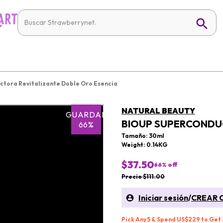
tora Revitalizante Doble Oro Esencia
NATURAL BEAUTY
GUARDAR
BIOUP SUPERCONDUC
66%
Tamaño: 30ml
Weight: 0.14KG
$37.50
66
% off
Precio $111.00
Iniciar sesión
/
CREAR 
Pick Any 5 & Spend US$229 to Get