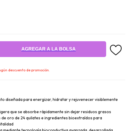
AGREGAR A LA BOLSA
ningún descuento de promoción.
to diseñada para energizar, hidratar y rejuvenecer visiblemente
ligera que se absorbe rápidamente sin dejar residuos grasos
as de oro de 24 quilates e ingredientes bioextraídos para
italidad
ea mediante tecnología bioconductiva avanzada, desarrollada