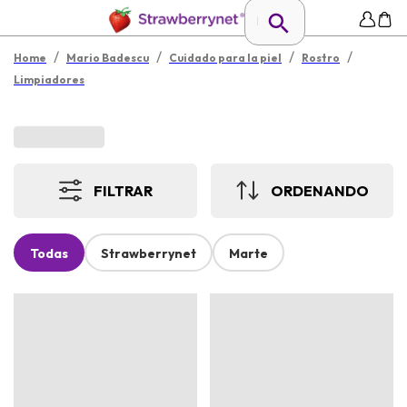
/
/
/
/
Home
Mario Badescu
Cuidado para la piel
Rostro
Limpiadores
FILTRAR
ORDENANDO
Todas
Strawberrynet
Marte