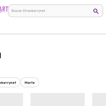
l
wberrynet
Marte