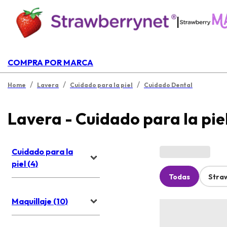
|
COMPRA POR MARCA
/
/
/
Home
Lavera
Cuidado para la piel
Cuidado Dental
Lavera - Cuidado para la pie
Cuidado para la
piel (4)
Todas
Stra
Maquillaje (10)