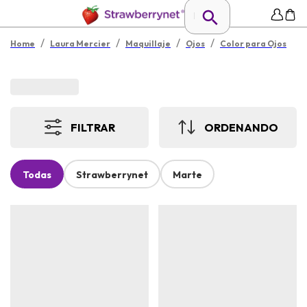
/
/
/
/
Home
Laura Mercier
Maquillaje
Ojos
Color para Ojos
FILTRAR
ORDENANDO
Todas
Strawberrynet
Marte