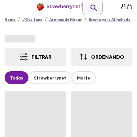
/
/
/
Home
L'Occitane
Aromas de Hogar
Bruma para Almohada
FILTRAR
ORDENANDO
Todas
Strawberrynet
Marte