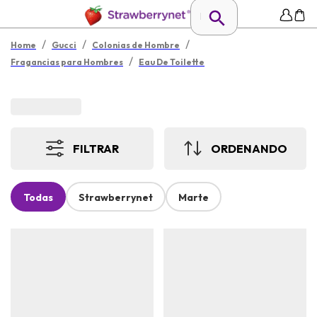
/
/
/
Home
Gucci
Colonias de Hombre
/
Fragancias para Hombres
Eau De Toilette
FILTRAR
ORDENANDO
Todas
Strawberrynet
Marte