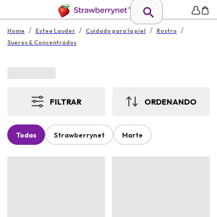
/
/
/
/
Home
Estee Lauder
Cuidado para la piel
Rostro
Sueros & Concentrados
FILTRAR
ORDENANDO
Todas
Strawberrynet
Marte