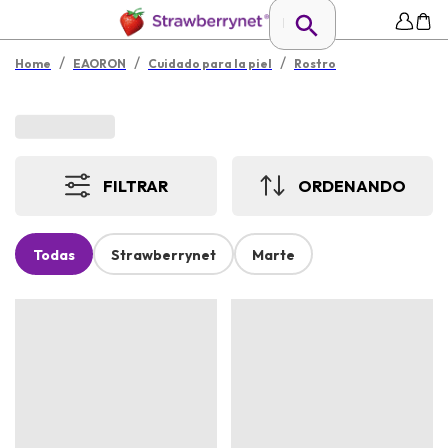
/
/
/
Home
EAORON
Cuidado para la piel
Rostro
FILTRAR
ORDENANDO
Todas
Strawberrynet
Marte