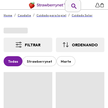
/
/
/
Home
Caudalie
Cuidado para la piel
Cuidado Solar
FILTRAR
ORDENANDO
Todas
Strawberrynet
Marte