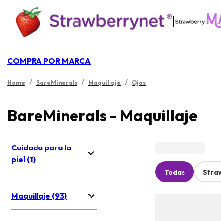
|
COMPRA POR MARCA
/
/
/
Home
BareMinerals
Maquillaje
Ojos
BareMinerals - Maquillaje
Cuidado para la
piel (1)
Todas
Stra
Maquillaje (93)