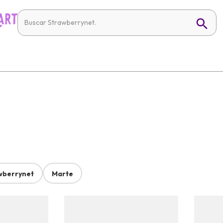
wberrynet
Marte