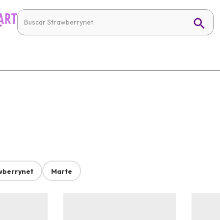
wberrynet
Marte