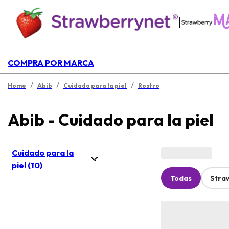
|
COMPRA POR MARCA
/
/
/
Home
Abib
Cuidado para la piel
Rostro
Abib - Cuidado para la piel
Cuidado para la
piel (10)
Todas
Stra