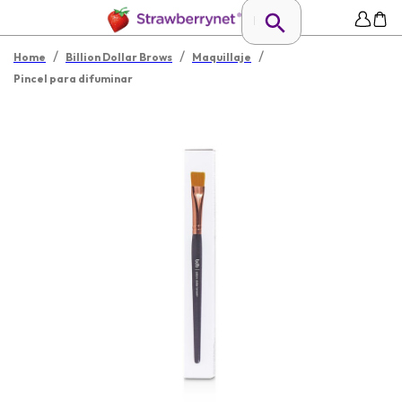
/
/
/
Home
Billion Dollar Brows
Maquillaje
Pincel para difuminar