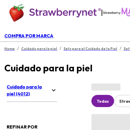
|
COMPRA POR MARCA
/
/
/
Home
Cuidado para la piel
Sets para el Cuidado de la Piel
Set
Cuidado para la piel
Cuidado para la
piel (4012)
Todas
Stra
REFINAR POR