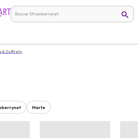
s & Coffrets
wberrynet
Marte