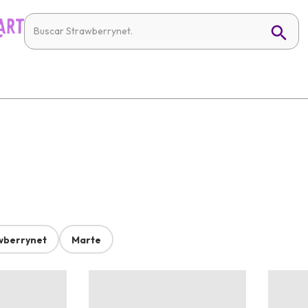
wberrynet
Marte