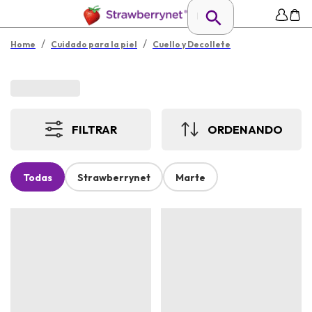
/
/
Home
Cuidado para la piel
Cuello y Decollete
FILTRAR
ORDENANDO
Todas
Strawberrynet
Marte