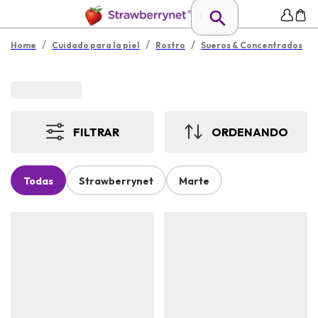
/
/
/
Home
Cuidado para la piel
Rostro
Sueros & Concentrados
FILTRAR
ORDENANDO
Todas
Strawberrynet
Marte