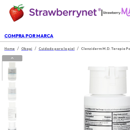
|
COMPRA POR MARCA
/
/
/
Home
Obagi
Cuidado para la piel
Clenziderm M.D. Terapia P