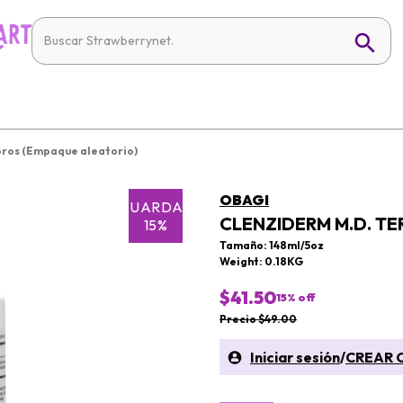
oros (Empaque aleatorio)
OBAGI
GUARDAR
CLENZIDERM M.D. T
15%
Tamaño: 148ml/5oz
Weight: 0.18KG
$41.50
15
% off
Precio $49.00
Iniciar sesión
/
CREAR 