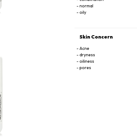
normal
oily
Skin Concern
Acne
dryness
oiliness
pores