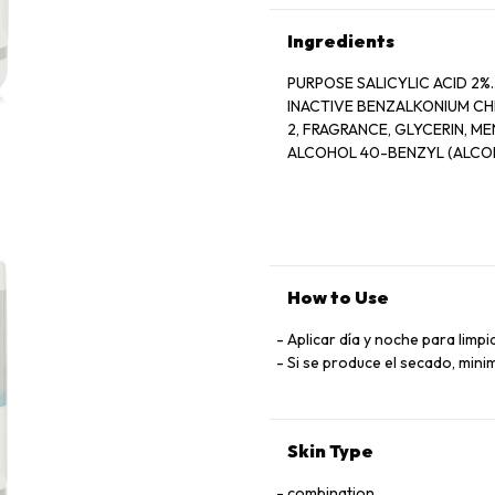
Ingredients
PURPOSE SALICYLIC ACID 2%............
INACTIVE BENZALKONIUM CH
2, FRAGRANCE, GLYCERIN, MENTHOL, MENTHOXYPROPANEDIOL, MENTHYL LACTATE, SD
ALCOHOL 40-BENZYL (ALCOH
How to Use
Aplicar día y noche para limp
Si se produce el secado, minim
Skin Type
combination