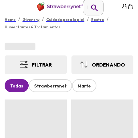
/
/
/
/
Home
Givenchy
Cuidado para la piel
Rostro
Humectantes & Tratamientos
FILTRAR
ORDENANDO
Todas
Strawberrynet
Marte