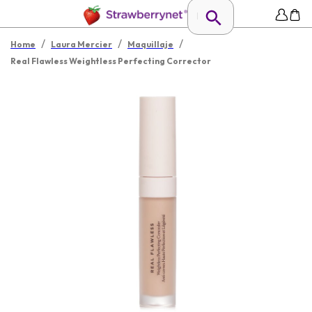
/
/
/
Home
Laura Mercier
Maquillaje
Real Flawless Weightless Perfecting Corrector