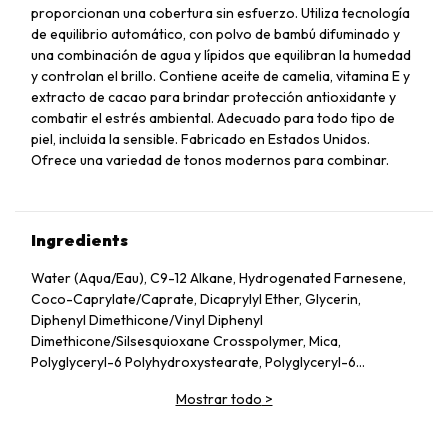
proporcionan una cobertura sin esfuerzo. Utiliza tecnología
de equilibrio automático, con polvo de bambú difuminado y
una combinación de agua y lípidos que equilibran la humedad
y controlan el brillo. Contiene aceite de camelia, vitamina E y
extracto de cacao para brindar protección antioxidante y
combatir el estrés ambiental. Adecuado para todo tipo de
piel, incluida la sensible. Fabricado en Estados Unidos.
Ofrece una variedad de tonos modernos para combinar.
Ingredients
Water (Aqua/Eau), C9-12 Alkane, Hydrogenated Farnesene,
Coco-Caprylate/Caprate, Dicaprylyl Ether, Glycerin,
Diphenyl Dimethicone/Vinyl Diphenyl
Dimethicone/Silsesquioxane Crosspolymer, Mica,
Polyglyceryl-6 Polyhydroxystearate, Polyglyceryl-6
Polyricinoleate, Ethyl Oleate, Caprylic/Capric Glycerides,
Mostrar todo
>
Stearic Acid, Silica, Butylene Glycol, Ethyl Stearate,
VP/Hexadecene Copolymer, Boron Nitride, Disteardimonium
Hectorite, Magnesium Sulfate, Sodium Chloride,