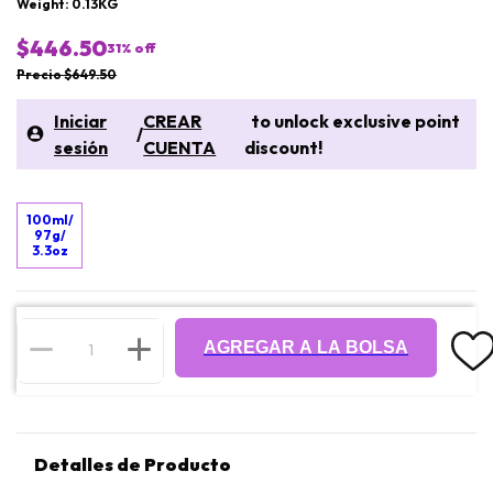
Weight: 0.13KG
$446.50
31
% off
Precio $649.50
Iniciar
CREAR
to unlock exclusive point
/
sesión
CUENTA
discount!
100ml/
97g/
3.3oz
AGREGAR A LA BOLSA
Detalles de Producto