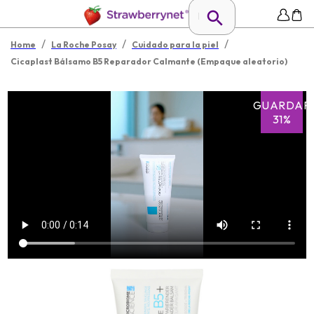
/
/
/
Home
La Roche Posay
Cuidado para la piel
Cicaplast Bálsamo B5 Reparador Calmante (Empaque aleatorio)
GUARDAR
31%