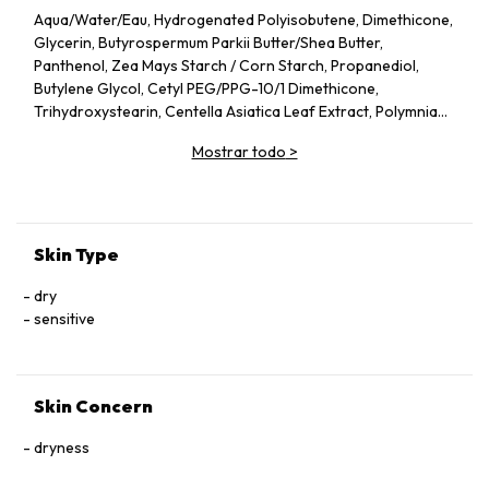
Aqua/​Water/​Eau, Hydrogenated Polyisobutene, Dimethicone,
Glycerin, Butyrospermum Parkii Butter/​Shea Butter,
Panthenol, Zea Mays Starch /​ Corn Starch, Propanediol,
Butylene Glycol, Cetyl PEG/​PPG-10/​1 Dimethicone,
Trihydroxystearin, Centella Asiatica Leaf Extract, Polymnia
Sonchifolia Root Juice, Zinc Gluconate, Madecassoside,
Mostrar todo
>
Manganese Gluconate, Alpha-Glucan Oligosaccharide, Silica,
Aluminum Hydroxide, Magnesium Sulfate, Mannose, Capryloyl
Glycine, Caprylyl Glycol, Vitreoscilla Ferment, Citric Acid,
Trisodium Ethylenediamine Disuccinate, Lactobacillus,
Acetylated Glycol Stearate, Maltodextrin, Polyglyceryl-4
Skin Type
Isostearate, Tocopherol, Pentaerythrityl Tetra-Di-T-Butyl
Hydroxyhydrocinnamate, Ci 77891/​Titanium Dioxide
dry
sensitive
Skin Concern
dryness