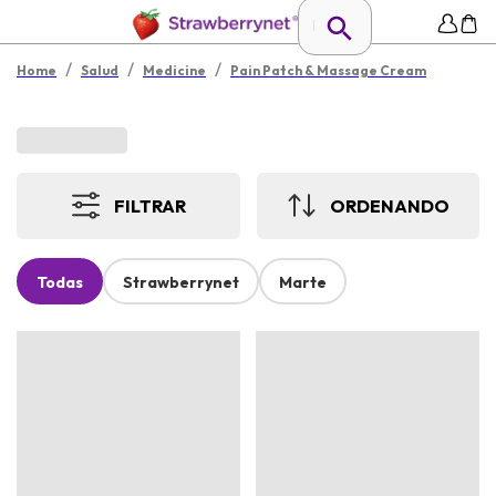
/
/
/
Home
Salud
Medicine
Pain Patch & Massage Cream
FILTRAR
ORDENANDO
Todas
Strawberrynet
Marte