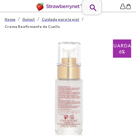
/
/
/
Home
Guinot
Cuidado para la piel
Crema Reafirmante de Cuello
GUARDAR
6%