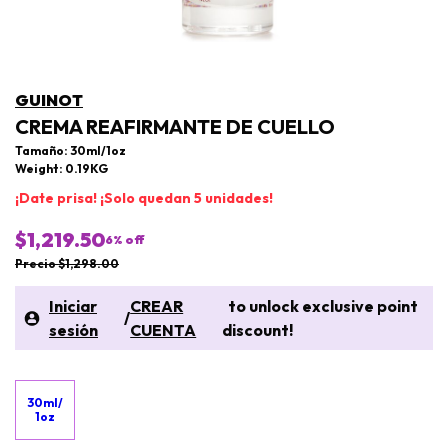
GUINOT
CREMA REAFIRMANTE DE CUELLO
Tamaño: 30ml/1oz
Weight: 0.19KG
¡Date prisa! ¡Solo quedan 5 unidades!
$1,219.50
6
% off
Precio $1,298.00
Iniciar
CREAR
to unlock exclusive point
/
sesión
CUENTA
discount!
30ml/
1oz