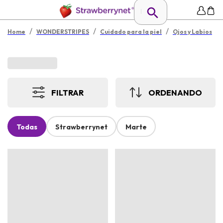
/
/
/
Home
WONDERSTRIPES
Cuidado para la piel
Ojos y Labios
FILTRAR
ORDENANDO
Todas
Strawberrynet
Marte