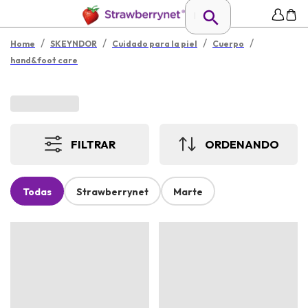
/
/
/
/
Home
SKEYNDOR
Cuidado para la piel
Cuerpo
hand&foot care
FILTRAR
ORDENANDO
Todas
Strawberrynet
Marte