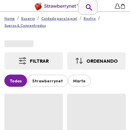
/
/
/
/
Home
Eucerin
Cuidado para la piel
Rostro
Sueros & Concentrados
FILTRAR
ORDENANDO
Todas
Strawberrynet
Marte