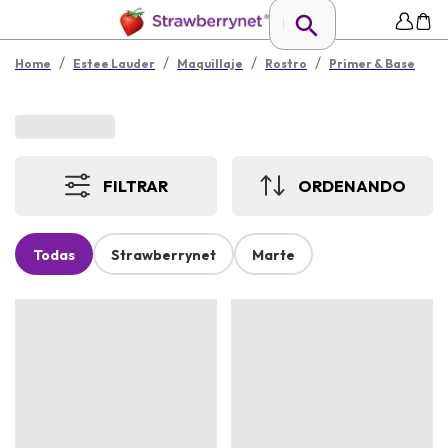
/
/
/
/
Home
Estee Lauder
Maquillaje
Rostro
Primer & Base
FILTRAR
ORDENANDO
Todas
Strawberrynet
Marte