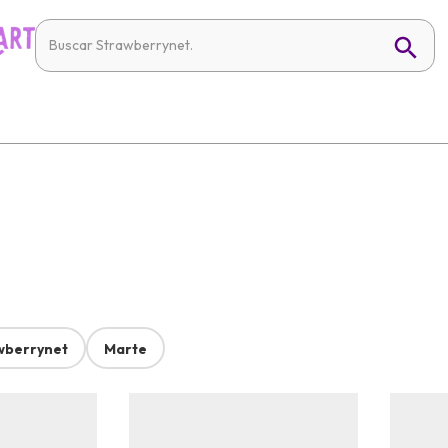
wberrynet
Marte