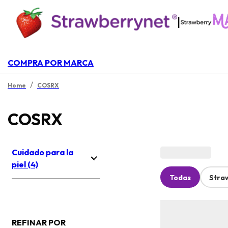
|
COMPRA POR MARCA
/
Home
COSRX
COSRX
Cuidado para la
piel (4)
Todas
Stra
REFINAR POR