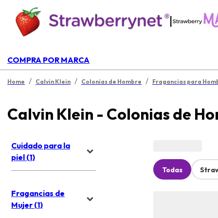
|
COMPRA POR MARCA
/
/
/
Home
Calvin Klein
Colonias de Hombre
Fragancias para Hom
Calvin Klein - Colonias de H
Cuidado para la
piel (1)
Todas
Stra
Fragancias de
Mujer (1)