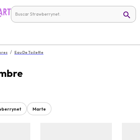
/
bres
Eau De Toilette
ombre
wberrynet
Marte