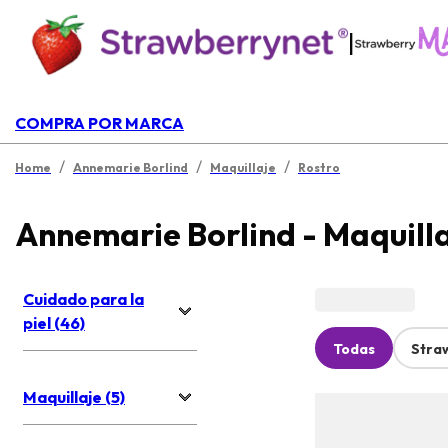
|
COMPRA POR MARCA
/
/
/
Home
Annemarie Borlind
Maquillaje
Rostro
Annemarie Borlind - Maquill
Cuidado para la
piel (46)
Todas
Stra
Maquillaje (5)