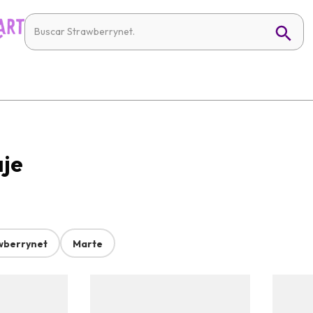
aje
wberrynet
Marte