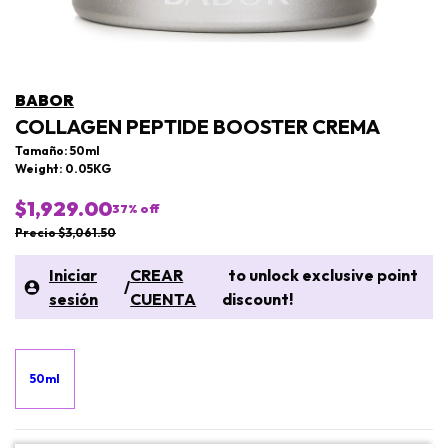
BABOR
COLLAGEN PEPTIDE BOOSTER CREMA
Tamaño: 50ml
Weight: 0.05KG
$1,929.00
37
% off
Precio $3,061.50
Iniciar
CREAR
to unlock exclusive point
/
sesión
CUENTA
discount!
50ml