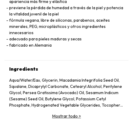
apariencia más firme y elástica
previene la pérdida de humedad a través de la piel y potencia
la vitalidad juvenil de la piel
fórmula vegana, libre de siliconas, parabenos, aceites
minerales, PEG, microplásticos y otros ingredientes
innecesarios
adecuado para pieles maduras y secas
fabricado en Alemania
Ingredients
Aqua/Water/Eau, Glycerin, Macadamia Integrifolia Seed Oil,
Squalane, Dicaprylyl Carbonate, Cetearyl Alcohol, Pentylene
Glycol, Persea Gratissima (Avocado) Oil, Sesamum Indicum
(Sesame) Seed Oil, Butylene Glycol, Potassium Cetyl
Phosphate, Hydrogenated Vegetable Glycerides, Tocopheryl
Acetate, Fucus Vesiculosus Extract, Fumaria Officinalis
Mostrar todo
>
Extract, Nasturtium Officinale Extract, Panax Ginseng Root
Extract, Rosmarinus Officinalis (Rosemary) Leaf Extract,
Scrophularia Nodosa Extract, Urtica Dioica (Nettle) Leaf