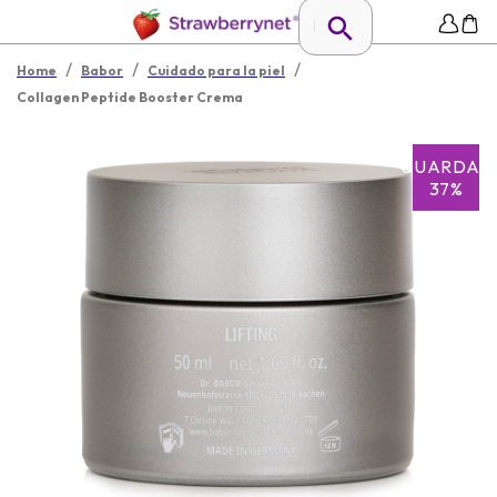
/
/
/
Home
Babor
Cuidado para la piel
Collagen Peptide Booster Crema
GUARDAR
37%