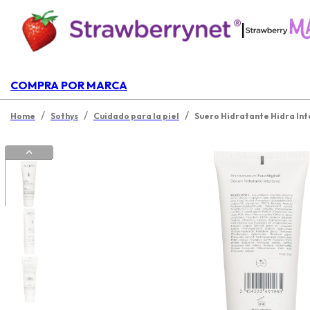
|
COMPRA POR MARCA
/
/
/
Home
Sothys
Cuidado para la piel
Suero Hidratante Hidra Int