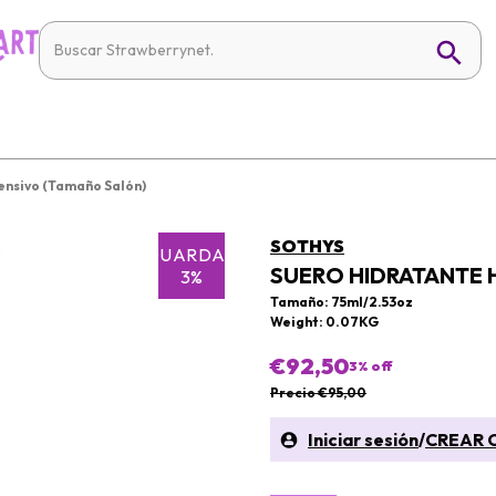
ensivo (Tamaño Salón)
SOTHYS
GUARDAR
SUERO HIDRATANTE 
3%
Tamaño: 75ml/2.53oz
Weight: 0.07KG
€92,50
3
% off
Precio €95,00
Iniciar sesión
/
CREAR 