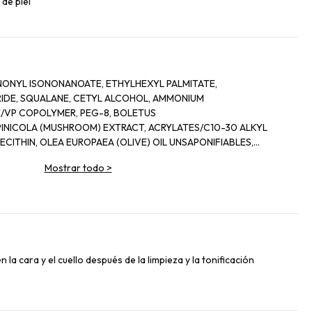
 de piel
NONYL ISONONANOATE, ETHYLHEXYL PALMITATE,
RIDE, SQUALANE, CETYL ALCOHOL, AMMONIUM
/VP COPOLYMER, PEG-8, BOLETUS
/PINICOLA (MUSHROOM) EXTRACT, ACRYLATES/C10-30 ALKYL
CITHIN, OLEA EUROPAEA (OLIVE) OIL UNSAPONIFIABLES,
ARFUM/FRAGRANCE, CHONDRUS CRISPUS
Mostrar todo
>
CINE SOJA (SOYBEAN) OIL UNSAPONIFIABLES, TRITICUM
 UNSAPONIFIABLES, PHENOXYETHANOL, SODIUM HYDROXIDE,
IOL, SODIUM PCA, UREA, PENTYLENE GLYCOL, SORBIC ACID,
IDINE DIGLUCONATE, SORBITAN LAURATE, POLLEN EXTRACT,
OL, POLYQUATERNIUM-51, TRISODIUM EDTA, TOCOPHEROL,
N, SODIUM METABISULFITE, ZIZYPHUS JUJUBA SEED EXTRACT,
ENESIN, SODIUM HYALURONATE, MYRISTYL MALATE
 la cara y el cuello después de la limpieza y la tonificación
DYSTEROIDS, POTASSIUM SORBATE, HEXYL CINNAMAL