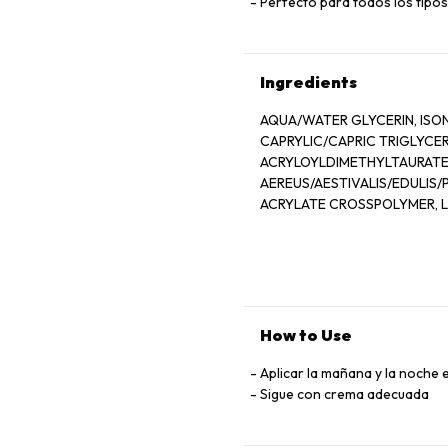
Perfecto para todos los tipos
Ingredients
AQUA/WATER GLYCERIN, ISO
CAPRYLIC/CAPRIC TRIGLYCE
ACRYLOYLDIMETHYLTAURATE
AEREUS/AESTIVALIS/EDULIS
ACRYLATE CROSSPOLYMER, LE
CAPRYLYL GLYCOL, DISODIUM EDTA, P
(CARRAGENAN) EXTRACT, GLY
VULGARE (WHEAT) GERM OIL
SORBITAN OLEATE, PROPANED
HYDROLYZED PEA, CHLORHEX
TREHALOSE, HEXYLENE GLYC
How to Use
HYALURONIC ACID, TRIACETI
SODIUM BENZOATE, CHLORPH
Aplicar la mañana y la noche en
PHOSPHONIC ACID, PHYTOEC
Sigue con crema adecuada