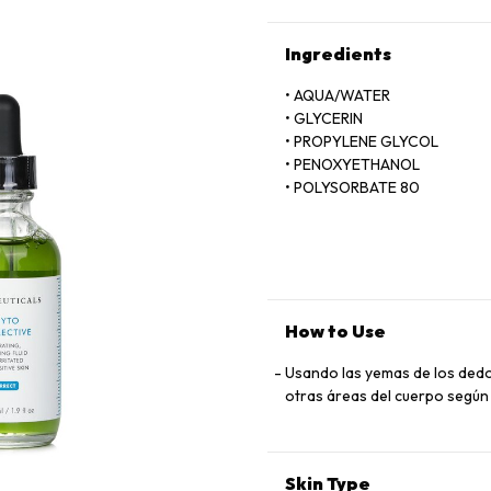
Ingredients
• AQUA/WATER
• GLYCERIN
• PROPYLENE GLYCOL
• PENOXYETHANOL
• POLYSORBATE 80
• SODIUM BENZOATE
• SODIUM HYALURONATE
• HYDROXYETHYLCELLULOSE
• DISODIUM EDTA
• OLEA EUROPAEA (OLIVE) L
• BENZOPHENONE-4
How to Use
• BUTYLENE GLYCOL
• PARFUM/FRAGRANCE
Usando las yemas de los dedos,
• CITRUS GRANDIS EXTRACT/
otras áreas del cuerpo según
• CUCUMIS SATIVUS FRUIT 
• THYMUS VULGARIS EXTRAC
• THYME EXTRACT
Skin Type
• BENZYL BENZOATE