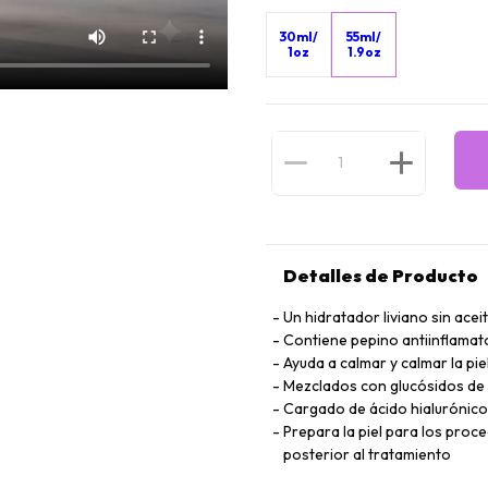
30ml/
55ml/
1oz
1.9oz
Detalles de Producto
Un hidratador liviano sin acei
Contiene pepino antiinflamato
Ayuda a calmar y calmar la piel
Mezclados con glucósidos de p
Cargado de ácido hialurónico
Prepara la piel para los proc
posterior al tratamiento