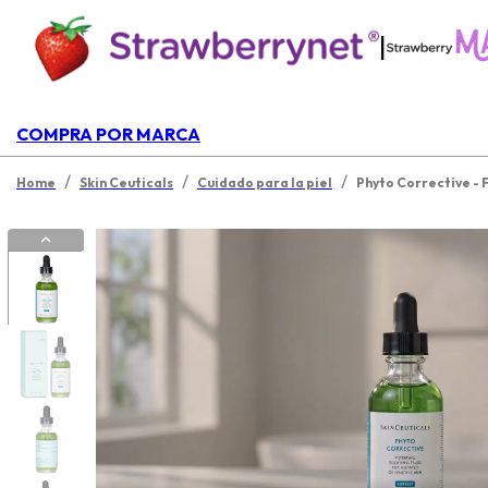
|
COMPRA POR MARCA
/
/
/
Home
Skin Ceuticals
Cuidado para la piel
Phyto Corrective - 