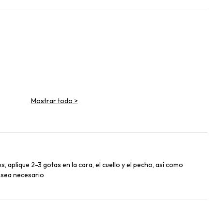
Mostrar todo
>
EAF EXTRACT
 aplique 2-3 gotas en la cara, el cuello y el pecho, así como
GRAPEFRUIT FRUIT EXTRACT
 sea necesario
EXTRACT/CUCUMBER FRUIT EXTRACT
T